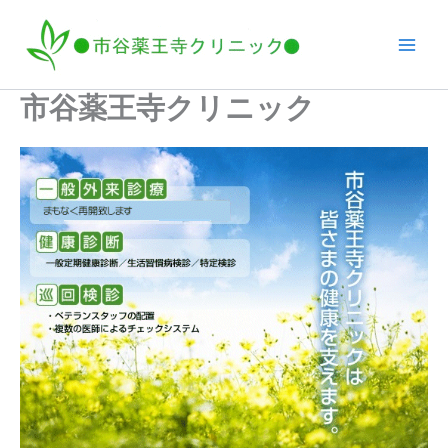
内
容
を
ス
市谷薬王寺クリニック
キ
ッ
プ